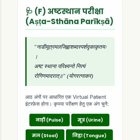
🩺 (F) अष्टस्थान परीक्षा
(Aṣṭa-Sthāna Parīkṣā)
"नाडीमूत्रमलजिह्वाशब्दस्पर्शदृकाकृतयः
।
अष्ट स्थाना परिक्ष्यन्ते नित्यं
रोगिणमादरात्॥" (योगरत्नाकर)
आठ अंगों पर आधारित एक Virtual Patient
इंटरफ़ेस होगा। कृपया परीक्षण हेतु एक अंग चुनें:
नाड़ी (Pulse)
मूत्र (Urine)
मल (Stool)
जिह्वा (Tongue)