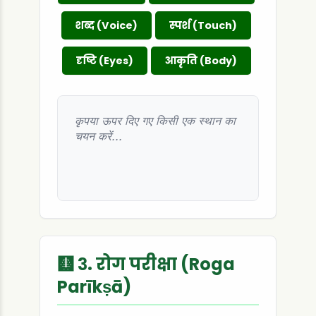
शब्द (Voice)
स्पर्श (Touch)
दृष्टि (Eyes)
आकृति (Body)
कृपया ऊपर दिए गए किसी एक स्थान का
चयन करें...
🩻 ३. रोग परीक्षा (Roga
Parīkṣā)