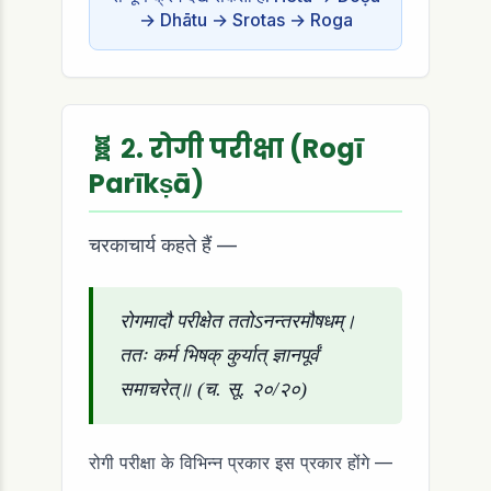
→ Dhātu → Srotas → Roga
🧬 २. रोगी परीक्षा (Rogī
Parīkṣā)
चरकाचार्य कहते हैं —
रोगमादौ परीक्षेत ततोऽनन्तरमौषधम्।
ततः कर्म भिषक् कुर्यात् ज्ञानपूर्वं
समाचरेत्॥ (च. सू. २०/२०)
रोगी परीक्षा के विभिन्न प्रकार इस प्रकार होंगे —