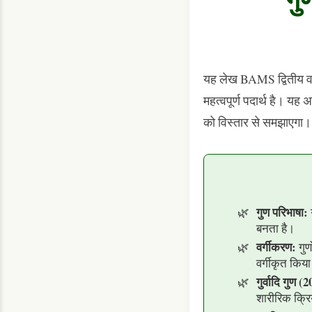
गुणों का वर्गीकरण (Classification of Gunas)
गुणों का चिकित्सीय महत्व (Clinical Importance of Gunas)
यह लेख BAMS द्वितीय वर्ष 
परीक्षा-उपयोगी प्रश्न (Exam-Oriented Questions)
महत्वपूर्ण पदार्थ है। यह
दीर्घ उत्तरीय प्रश्न (10 Marks Questions)
को विस्तार से समझाएगा।
लघु उत्तरीय प्रश्न (5 Marks Questions)
अति लघु उत्तरीय प्रश्न (2 Marks Questions)
गुण परिभाषा:
ग
बनता है।
वर्गीकरण:
गुणो
वर्गीकृत किय
गुर्वादि गुण (2
शारीरिक क्रि