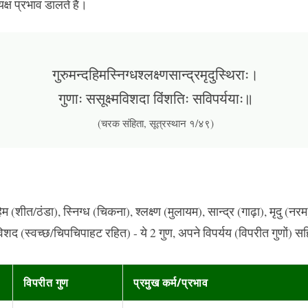
यक्ष प्रभाव डालते हैं।
गुरुमन्दहिमस्निग्धश्लक्ष्णसान्द्रमृदुस्थिराः।
गुणाः ससूक्ष्मविशदा विंशतिः सविपर्ययाः॥
(चरक संहिता, सूत्रस्थान १/४९)
हिम (शीत/ठंडा), स्निग्ध (चिकना), श्लक्ष्ण (मुलायम), सान्द्र (गाढ़ा), मृदु (नरम
 विशद (स्वच्छ/चिपचिपाहट रहित) - ये 2 गुण, अपने विपर्यय (विपरीत गुणों) स
विपरीत गुण
प्रमुख कर्म/प्रभाव