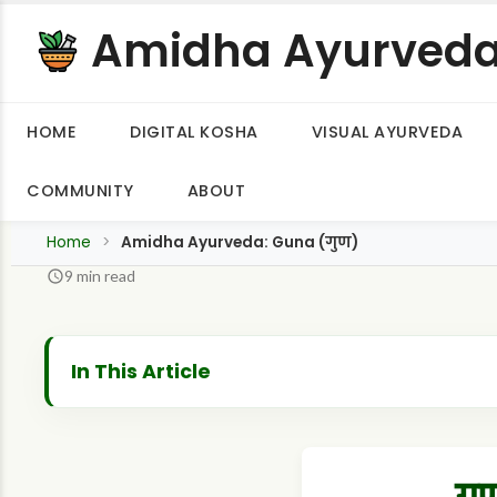
Amidha Ayurved
HOME
DIGITAL KOSHA
VISUAL AYURVEDA
COMMUNITY
ABOUT
Home
Amidha Ayurveda: Guna (गुण)
9 min read
In This Article
अध्याय सार (Chapter in Brief)
गुण (Guna - The Property/Quality)
गु
गुण की परिभाषा (Definition of Guna)