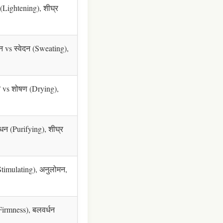
 (Lightening), शीघ्र
लादन vs स्वेदन (Sweating),
दन vs शोषण (Drying),
धन (Purifying), शीघ्र
(Stimulating), अनुलोमन,
Firmness), बलवर्धन