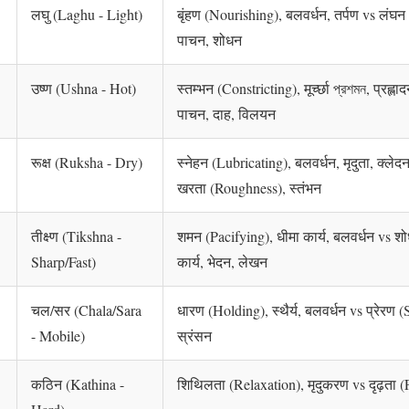
लघु (Laghu - Light)
बृंहण (Nourishing), बलवर्धन, तर्पण vs लंघन
पाचन, शोधन
उष्ण (Ushna - Hot)
स्तम्भन (Constricting), मूर्च्छा প্রশমন, प्रह्
पाचन, दाह, विलयन
रूक्ष (Ruksha - Dry)
स्नेहन (Lubricating), बलवर्धन, मृदुता, क्ले
खरता (Roughness), स्तंभन
तीक्ष्ण (Tikshna -
शमन (Pacifying), धीमा कार्य, बलवर्धन vs शो
Sharp/Fast)
कार्य, भेदन, लेखन
चल/सर (Chala/Sara
धारण (Holding), स्थैर्य, बलवर्धन vs प्रेरण 
- Mobile)
स्रंसन
कठिन (Kathina -
शिथिलता (Relaxation), मृदुकरण vs दृढ़ता (